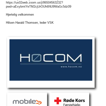
https://us02web.zoom.us/j/86504563232?
pwd=aExybmtYeTM2cjUrOUh6NU9WaGc5dz09
Hjertelig velkommen
Hilsen Harald Thomsen, leder VSK