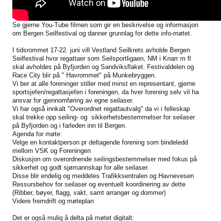
Se gjerne You-Tube filmen som gir en beskrivelse og informasjon
om Bergen Seilfestival og danner grunnlag for dette info-møtet.
I tidsrommet 17-22. juni vill Vestland Seilkrets avholde Bergen
Seilfestival hvor regattaer som Seilsportligaen, NM i Knarr m fl
skal avholdes på Byfjorden og Sandviksflaket. Festivaldelen og
Race City blir på " Havrommet" på Munkebryggen.
Vi ber at alle foreninger stiller med minst en representant, gjerne
sportsjefen/regattasjefen i foreningen, da hver forening selv vil ha
ansvar for gjennomføring av egne seilaser.
Vi har også innkalt "Overordnet regattautvalg" da vi i felleskap
skal trekke opp seiling- og sikkerhetsbestemmelser for seilaser
på Byfjorden og i farleden inn til Bergen.
Agenda for møte:
Velge en kontaktperson pr deltagende forening som bindeledd
mellom VSK og Foreningen
Diskusjon om overordnende seilingsbestemmelser med fokus på
sikkerhet og godt sjømannskap for alle seilaser.
Disse blir endelig og meddeles Trafikksentralen og Havnevesen
Ressursbehov for seilaser og eventuelt koordinering av dette
(Ribber, bøyer, flagg, vakt, samt arrangør og dommer)
Videre fremdrift og møteplan
Det er også mulig å delta på møtet digitalt: