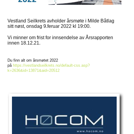
Vestland Seilkrets avholder årsmøte i Milde Båtlag
sitt nøst, onsdag 9.feruar 2022 kl 19:00.
Vi minner om frist for innsendelse av Årsrapporten
innen 18.12.21.
Du finn alt om årsmøtet 2022
på
https://vestlandseilkrets.no/default-css.asp?
k=2636&id=13871&aid=20512