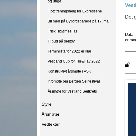
og unge
Vestl
Flott treningshelg for Expressene
Det g
Bli med på Byfjordsparade på 17. mai!
Frisk Isbjørnseilas
Data f
er mo
Tilbud på seiltøy
Terminlista for 2022 er klar!
Vestland Cup for Tur&Hav 2022
Konstruktivt årsmøte i VSK
Infomøte om Bergen Seilfestival
Årsmøte for Vestland Seilkrets
Styre
Årsmøter
Vedtekter