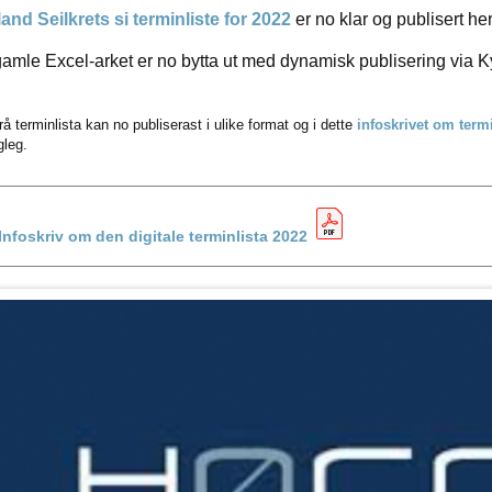
and Seilkrets si terminliste for 2022
er no klar og publisert he
amle Excel-arket er no bytta ut med dynamisk publisering via Ky
rå terminlista kan no publiserast i ulike format og i dette
infoskrivet om term
gleg.
Infoskriv om den digitale terminlista 2022