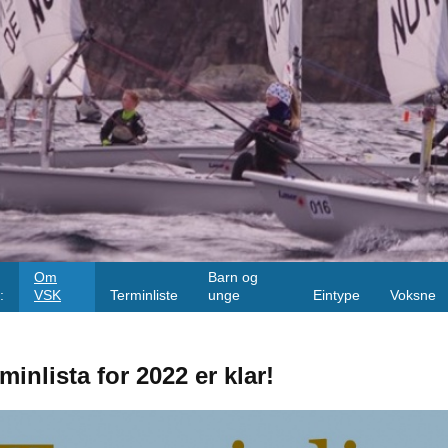
Om
Barn og
:
VSK
Terminliste
unge
Eintype
Voksne
minlista for 2022 er klar!