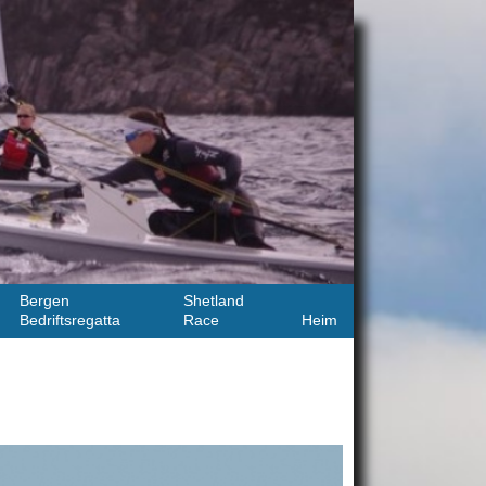
Bergen
Shetland
Bedriftsregatta
Race
Heim