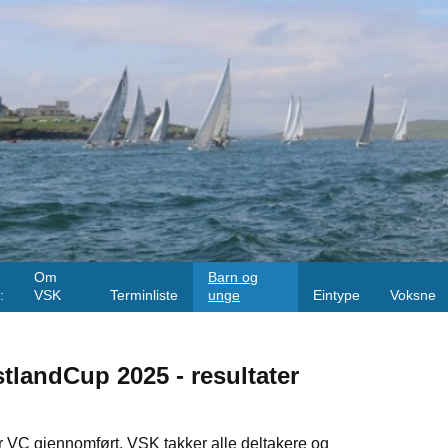
Om
Barn og
:
VSK
Terminliste
unge
Eintype
Voksne
tlandCup 2025 - resultater
r VC gjennomført. VSK takker alle deltakere og