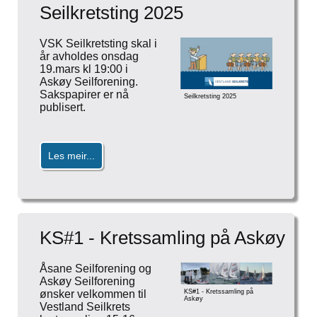
Seilkretsting 2025
VSK Seilkretsting skal i
år avholdes onsdag
19.mars kl 19:00 i
Askøy Seilforening.
Sakspapirer er nå
Seilkretsting 2025
publisert.
Les meir...
KS#1 - Kretssamling på Askøy
Åsane Seilforening og
Askøy Seilforening
ønsker velkommen til
KS#1 - Kretssamling på
Askøy
Vestland Seilkrets