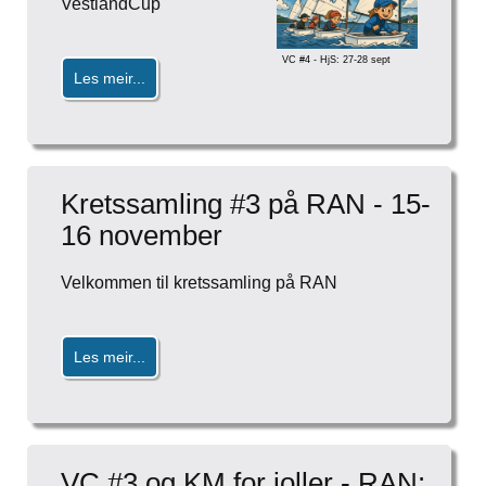
VestlandCup
VC #4 - HjS: 27-28 sept
Les meir...
Kretssamling #3 på RAN - 15-
16 november
Velkommen til kretssamling på RAN
Les meir...
VC #3 og KM for joller - RAN: