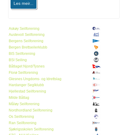
Les meir...
Askøy Seilforening
Austevoll Seilforening
Bergens Seilforening
Bergen Brettseilerklubb
BIS Seilforening
BSI Seiling
Båtlaget Njord/Tysnes
Florø Seilforening
Glesnes Ungdoms- og Idrettslag
Hardanger Seglklubb
Hjellestad Seilforening
Milde Båtlag
Måløy Seilforening
Nordhordland Seilforening
Os Seilforening
Ran Seilforening
Sjøkrigsskolen Seilforening