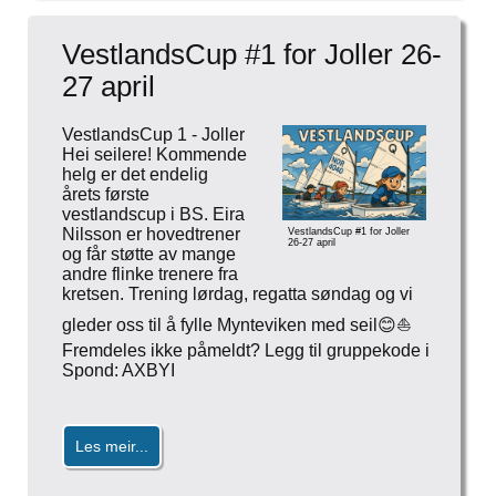
VestlandsCup #1 for Joller 26-
27 april
VestlandsCup 1 - Joller
Hei seilere! Kommende
helg er det endelig
årets første
vestlandscup i BS. Eira
Nilsson er hovedtrener
VestlandsCup #1 for Joller
26-27 april
og får støtte av mange
andre flinke trenere fra
kretsen. Trening lørdag, regatta søndag og vi
gleder oss til å fylle Mynteviken med seil😊⛵️
Fremdeles ikke påmeldt? Legg til gruppekode i
Spond: AXBYI
Les meir...