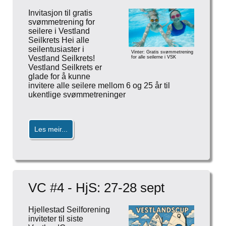
Invitasjon til gratis
svømmetrening for
seilere i Vestland
Seilkrets Hei alle
seilentusiaster i
Vinter: Gratis svømmetrening
Vestland Seilkrets!
for alle seilerne i VSK
Vestland Seilkrets er
glade for å kunne
invitere alle seilere mellom 6 og 25 år til
ukentlige svømmetreninger
Les meir...
VC #4 - HjS: 27-28 sept
Hjellestad Seilforening
inviteter til siste