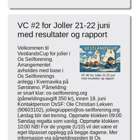
VC #2 for Joller 21-22 juni
med resultater og rapport
Velkommen til
VestlandsCup for joller i
Os Seilforening.
Arrangementet
avholdes med base i
Os Seilforenings
VC #2 for Joller 21-22 juni
med resultater og rapport
anlegg i Kvernavika på
Sørstrøno. Påmelding
er snart klar: os-seilforening.org
(påmeldingsavgift 350 kr), innen 18. juni
Kontaktperson OsSF: Ole Christian Lekven
(90603102), jollegruppen@os-seilforening.org
Lørdag blir det trening. Oppmøte klokken 09:00
Søndag regatta som vanlig. Oppmøte klokken
10:00 NB! For de yngste (U10) vil det være et
eget tilpasset opplegg på begge dagene. Mer
informasjon via påmeldingsiden til Os