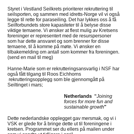
Styret i Vestland Seilkrets prioriterer rekruttering til
seilsporten, og sammen med idretts-Norge vil vi også
legge til rette for paraseiling. Det har lykkes oss å få
Seilforbundets store kapasiteter til å belyse disse
viktige temaene. Vi ønsker at flest mulig av Kretsens
foreninger er representert med de resurspersoner
som har dette ansvaret og som brenner for disse
temaene, til å komme på møte. Vi ønsker en
tilbakemelding om antall som kommer fra foreningen.
(send en mail til meg)
Hanne-Marie som er rekrutteringsansvarlig i NSF har
også fått tilgang til Roos Eichhorns
rekrutteringsopplegg som ble gjennomgått på
Seiltinget i mars;
Netherlands “
Joining
forces for more fun and
sustainable growth
"
Dette nederlandske opplegget gav mersmak, og vi i
VSK er glede for å bringe dette ut til foreningene i
kretsen. Programmet ser du ellers på mailen under